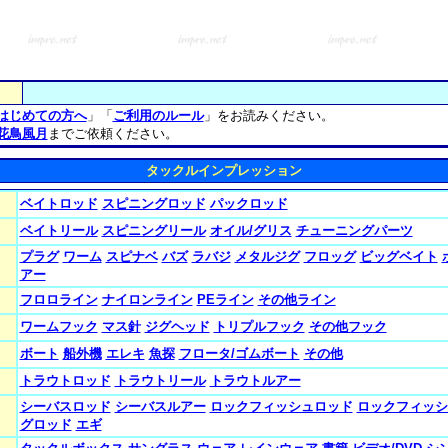
はじめての方へ
」「
ご利用のルール
」をお読みください。
花鳥風月
までご依頼ください。
タックルインプレッション
ベイトロッド
スピニングロッド
パックロッド
ベイトリール
スピニングリール
オイル/グリス
チューニングパーツ
プラグ
ワーム
スピナベ
バズ
ラバジ
メタルジグ
フロッグ
ビッグベイト
アー
フロロライン
ナイロンライン
PEライン
その他ライン
ワームフック
マス針
ジグヘッド
トリプルフック
その他フック
ボート
船外機
エレキ
魚探
フロータ/ゴムボート
その他
トラウトロッド
トラウトリール
トラウトルアー
シーバスロッド
シーバスルアー
ロックフィッシュロッド
ロックフィッシ
グロッド
エギ