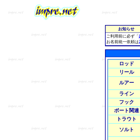
お知らせ
ご利用前に必ず「
お名前統一依頼は
ロッド
リール
ルアー
ライン
フック
ボート関連
トラウト
ソルト