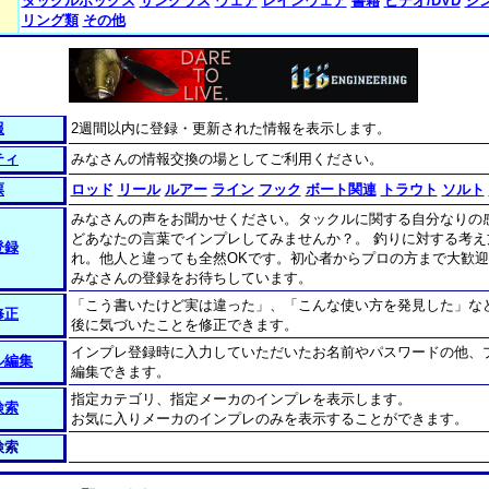
タックルボックス
サングラス
ウェア
レインウェア
書籍
ビデオ/DVD
シ
リング類
その他
報
2週間以内に登録・更新された情報を表示します。
ティ
みなさんの情報交換の場としてご利用ください。
票
ロッド
リール
ルアー
ライン
フック
ボート関連
トラウト
ソルト
みなさんの声をお聞かせください。タックルに関する自分なりの
どあなたの言葉でインプレしてみませんか？。 釣りに対する考え
登録
れ。他人と違っても全然OKです。初心者からプロの方まで大歓迎
みなさんの登録をお待ちしています。
「こう書いたけど実は違った」、「こんな使い方を発見した」な
修正
後に気づいたことを修正できます。
インプレ登録時に入力していただいたお名前やパスワードの他、
ル編集
編集できます。
指定カテゴリ、指定メーカのインプレを表示します。
検索
お気に入りメーカのインプレのみを表示することができます。
検索