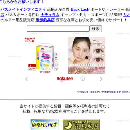
ちらからお願いします！
バスメイトインフィニティ
品揃えが自慢
Back Lash
ボートやトレーラー用
ズ
バス＆ボート専門店
ナチュラム
キャンプ・釣り・スポーツ用品満載!
リ
のルアー用品販売店
米源釣具店
豊富な在庫とお求め安い価格でサポート！
当サイトが提供する情報・画像等を権利者の許可なく
転載、転用などの2次利用することを禁止します。