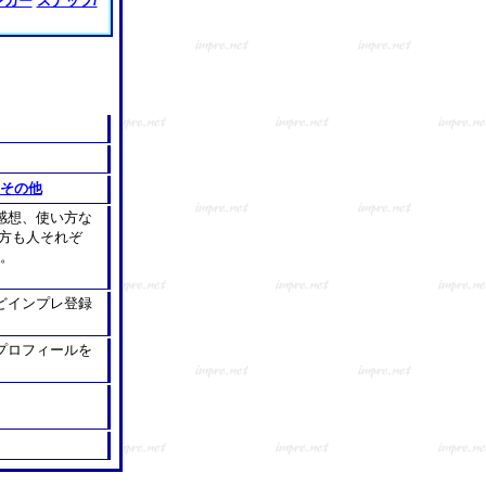
ンカー
スナップ/
その他
感想、使い方な
方も人それぞ
。
どインプレ登録
プロフィールを