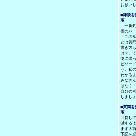
お願い
■雑談を
項
「一番
極のバ
「この
どは質
書き方
は？」
憶に残
ピソー
う。私の
わかる
みなさ
はなく「
自分の
しまし
■質問を
項
回答し
減する
まず大
下記を