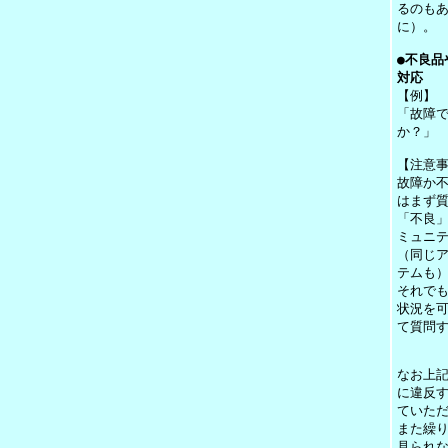
るのも
に）。
●不良品
対応
【例】
「故障
か？」
【注意
故障か
はまず
「不良
ミュニ
（同じ
テムも
それで
状況を
て質問
なお上
に違反
ていた
また繰
見られ