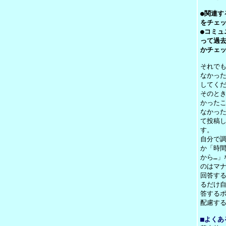
●関連す
をチェ
●コミュ
って過
かチェ
それで
なかっ
してく
そのと
かった
なかっ
て投稿し
す。
自分で
か「時
から…」
のはマ
回答す
るだけ
答する
配慮す
■よくあ