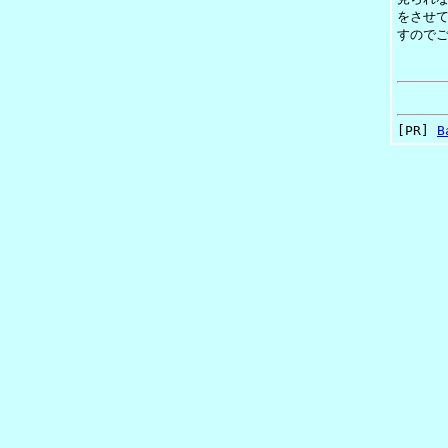
をさせ
すので
[PR]
B