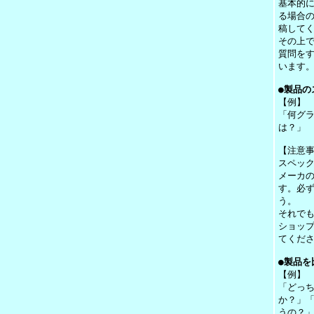
基本的
る場合
稿して
その上
質問を
います
●製品の
【例】
「何グ
は？」
【注意
スペッ
メーカ
す。必
う。
それで
ショッ
てくだ
●製品を
【例】
「どっ
か？」
うの？