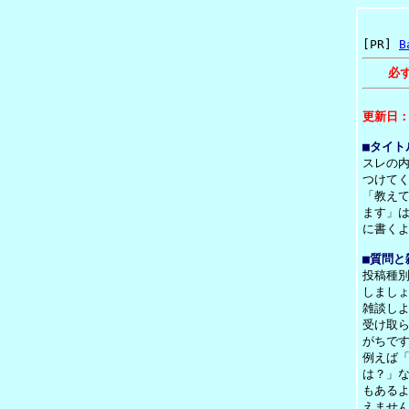
[PR]
B
必
更新日：
■タイト
スレの
つけて
「教え
ます」
に書く
■質問と
投稿種
しまし
雑談し
受け取
がちで
例えば
は？」
もある
えませ