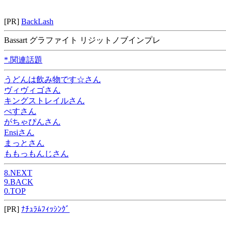
[PR]
BackLash
Bassart グラファイト リジットノブインプレ
*.関連話題
うどんは飲み物です☆さん
ヴィヴィゴさん
キングストレイルさん
ぺすさん
がちゃぴんさん
Ensiさん
まっとさん
ももっもんじさん
8.NEXT
9.BACK
0.TOP
[PR]
ﾅﾁｭﾗﾑﾌｨｯｼﾝｸﾞ