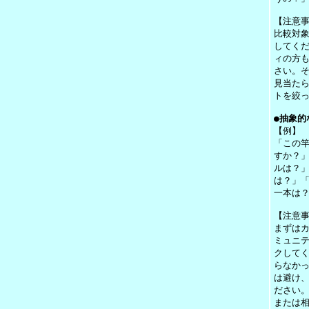
【注意
比較対
してく
ィの方
さい。
見当た
トを絞
●抽象的
【例】
「この
すか？
ルは？
は？」
一本は
【注意
まずは
ミュニ
クして
らなか
は避け
ださい
または