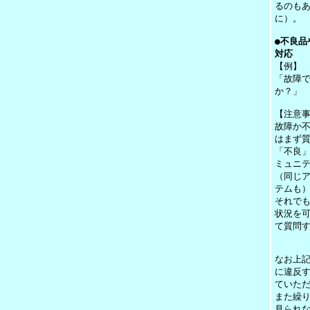
るのも
に）。
●不良品
対応
【例】
「故障
か？」
【注意
故障か
はまず
「不良
ミュニ
（同じ
テムも
それで
状況を
て質問
なお上
に違反
ていた
また繰
見られ