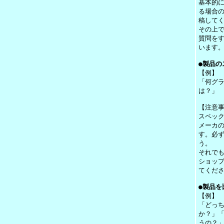
基本的
る場合
稿して
その上
質問を
います
●製品の
【例】
「何グ
は？」
【注意
スペッ
メーカ
す。必
う。
それで
ショッ
てくだ
●製品を
【例】
「どっ
か？」
うの？