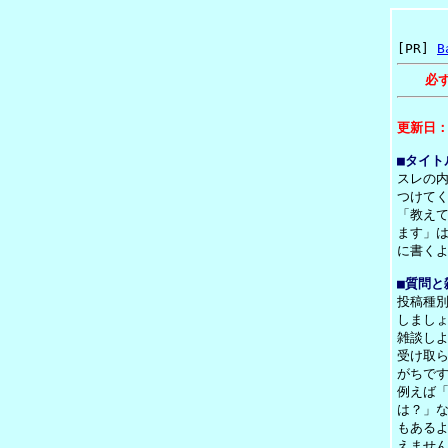
[PR]
B
必
更新日：
■タイト
スレの
つけて
「教え
ます」
に書く
■質問と
投稿種
しまし
雑談し
受け取
がちで
例えば
は？」
もある
えませ