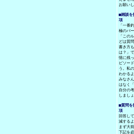
お願い
■雑談を
項
「一番
極のバ
「この
どは質
書き方
は？」
憶に残
ピソー
う。私の
わかる
みなさ
はなく「
自分の
しまし
■質問を
項
回答し
減する
まず大
下記を