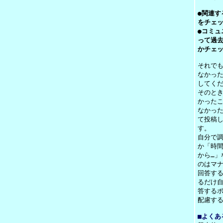
●関連す
をチェ
●コミュ
って過
かチェ
それで
なかっ
してく
そのと
かった
なかっ
て投稿し
す。
自分で
か「時
から…」
のはマ
回答す
るだけ
答する
配慮す
■よくあ