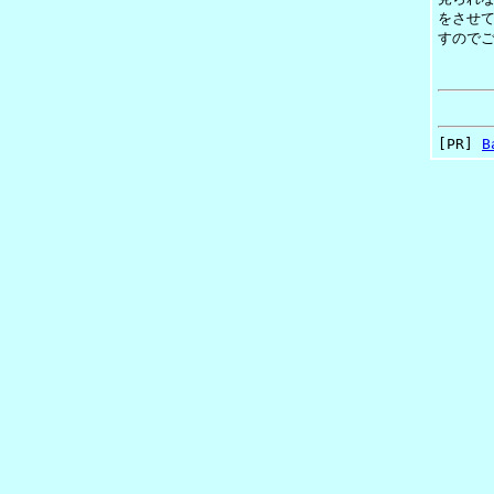
をさせ
すので
[PR]
B