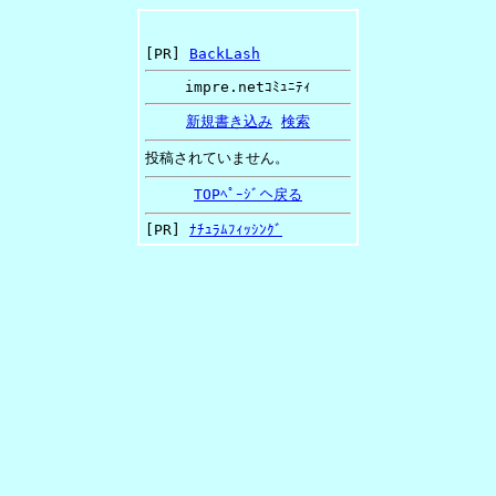
[PR]
BackLash
impre.netｺﾐｭﾆﾃｨ
新規書き込み
検索
投稿されていません。
TOPﾍﾟｰｼﾞへ戻る
[PR]
ﾅﾁｭﾗﾑﾌｨｯｼﾝｸﾞ