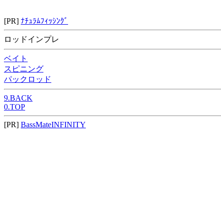
[PR]
ﾅﾁｭﾗﾑﾌｨｯｼﾝｸﾞ
ロッドインプレ
ベイト
スピニング
パックロッド
9.BACK
0.TOP
[PR]
BassMateINFINITY