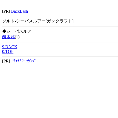
[PR]
BackLash
ソルト-シーバスルアー[ガンクラフト]
◆シーバスルアー
餌木邪
(1)
9.BACK
0.TOP
[PR]
ﾅﾁｭﾗﾑﾌｨｯｼﾝｸﾞ